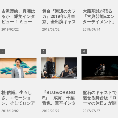
吉沢梨絵、真瀬は
舞台『海辺のカフ
大蔵基誠が語る
るか 爆笑インタ
カ』2019年5月東
「古典芸能×エン
ビュー！ ミュー
京、全出演キャス
ターテイメント」
ジカル『Red Hot
トが決定。
と野島良太との
2019/02/22
2018/09/02
2018/09/14
and COLE』は笑
THE FACTORY
いも期待できる!?
への想い。
桂 佑輔。生々し
『BLUE/ORANG
盤石のキャストで
さ、エモーショ
E』 成河、千葉
魅せる舞台版『ロ
ン、そしてロシア
哲也、章平インタ
ーマの休日』が開
演劇の最高峰に新
ビュー
幕
2018/10/02
2019/03/27
2017/07/27
訳で挑む。