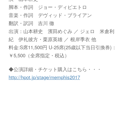
脚本・作詞 ジョー・ディピエトロ
音楽・作詞 デヴィッド・ブライアン
翻訳・訳詞 吉川 徹
出演：山本耕史 濱田めぐみ ／ ジェロ 米倉利
紀 伊礼彼方・栗原英雄 ／ 根岸季衣 他
料金:S席11,500円 U-25席(25歳以下当日引換券)：
￥5,500（全席指定・税込）
◆公演詳細・チケット購入はこちら・・・
http://hpot.jp/stage/memphis2017