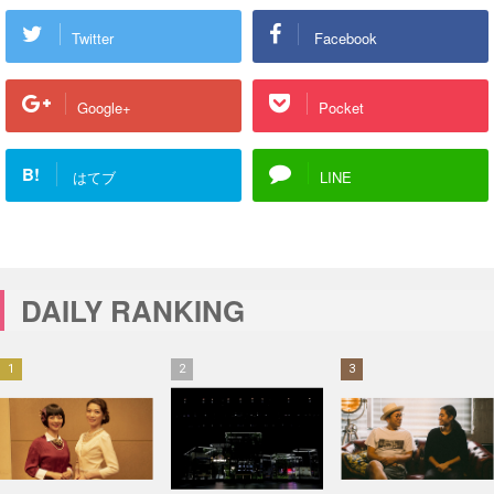
Twitter
Facebook
Google+
Pocket
B!
はてブ
LINE
DAILY RANKING