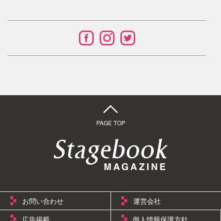
日
となる。 7月29日（土）にはBSフジで同作の魅力に迫った
本
特別番組の放送が決定。番組では坂上忍がサンフランシス
初
上
コに向かい、本公演を観劇。主演ビリー・タイへのインタ
演
ビューや、美しい演出の仕掛け、ピーターパンのキャラク
ターの秘密に迫るほか、ゲイリー・バーロウ(TAKE THAT)
の楽曲もたっぷり楽しめる。 チケットは発売中。 ■BSフジ
『坂上忍が見つ ...
PAGE TOP
お問い合わせ
運営会社
広告掲載
個人情報保護方針