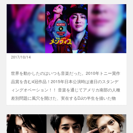
m
『
ウォーリー木下だ。役者の身体性を重視した演出と、プロ
a
コ
山
n
ジェクション・マッピングの組み合わせで創り出す舞台
ー
本
c
ラ
耕
や、2.5次元舞台に定評がある。 今回、Ｗ３（ワンダースリ
e
ス
史
Ｗ
ー）」の舞台化でも、彼が得意とするプロジェクション・
ラ
が
３
イ
創
マッピングで、壮大な宇宙が表現される。手塚マンガ、手
（
ン
る
ワ
塚アニメを長年見て来たファンにも納得の世界観と、前評
』
！
ン
奇
魂
判が高い。10月14日から12月公演のチケットも発売される
ダ
跡
の
2017/10/14
ー
の
ので見逃せない。 この舞台の大きな特徴のひとつは、ノ
音
ス
再
楽
リ
ン・バーバル、つまり台詞のないパフォーマンだというこ
来
世界を動かしたのはいつも音楽だった。2010年トニー賞作
(
ー
日
とだ。手塚治虫のマンガの世界を、台詞なしで表現す ...
ミ
品賞を含む4冠作品！2015年日本公演時は連日のスタンデ
）
決
ュ
」
定
ィングオベーション！！ 音楽を通じてアメリカ南部の人種
ー
1
！
ジ
0
差別問題に風穴を開けた、実在するDJの半生を描いた物
！
カ
/
ル
語。 BON JOVIのデヴィッド・ブライアンが手掛けたソウ
1
)
4
ルフルな音楽が炸裂するロックンロールミュージカル！
！
（
伝
『
『メンフィス』！！ ホリプロオンラインで対象期間中にチ
土
説
メ
）
の
ケットをご購入の上、お申し込みいただいたお客様の中か
ン