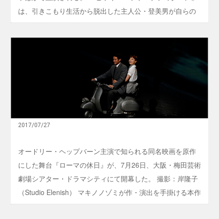
来
は、引きこもり生活から脱出した主人公・登美男が自らの
年
再
経験を活かして、引きこもりの人々の支援活動を行なう様
演
を描く作品。登美男自身の引きこもり時代を描いた『ヒッ
、
盤
岩
キー・カンクーントルネード』の続編として2012年に初演
石
井
の
され、登美男役を吹越満が演じた。 今回の再演では、作・
秀
キ
人
演出を務める岩井秀人が自ら登美男役で主演。共演者には
ャ
が
ス
上田遥、平原テツ、田村健太郎、チャン・リーメイ、能島
自
ト
ら
瑞穂、高橋周平、猪股俊明、古舘寛治が名を連ねている。
で
主
魅
東京公演を皮切りに、新潟、三重、兵庫、パリを巡演す
演
せ
2017/07/27
る。初演時はパルコのプロデュース公演として上演された
る
舞
ため、同作をハイバイとして上演するのは今回が初とな
オードリー・ヘップバーン主演で知られる同名映画を原作
台
る。ハイバイがヨーロッパで公演を行なうのは今回が初め
版
にした舞台『ローマの休日』が、7月26日、大阪・梅田芸術
『
て。 なおハ ...
劇場シアター・ドラマシティにて開幕した。 撮影：岸隆子
ロ
ー
（Studio Elenish） マキノノゾミが作・演出を手掛ける本作
マ
の
は、2010年に吉田栄作、朝海ひかる、小倉久寛を迎えて初
休