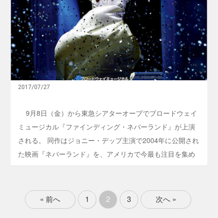
演され、マキノが第36回菊田一夫演劇賞を受賞。今回が5年
日
『
』
ぶり3度目の上演となり、初演キャストが再集結。衣裳もセ
ピ
が
ー
ットもモノトーンで作られた舞台の中、時代を思わせる心
開
タ
幕
地よい音楽が流れ、3人が円熟味を増した演技でそれぞれの
ー
パ
人物を色濃く演じている。 1950年代のローマを舞台に、新
ン
聞記者のジョー・ブラッドレー（吉田）とヨーロッパ各国
』
誕
を表敬訪問中のアン王女（朝海）との出会いと別れを描い
生
2017/07/27
た物語。ジョーと親友・アーヴィング（小倉）との友情も
秘
話
絡めながら、3人だけで展開していく。街中のベンチで眠る
9月8日（金）から東急シアターオーブでブロードウェイ
に
見知らぬ娘を仕方なく家に連れ ...
基
ミュージカル『ファインディング・ネバーランド』が上演
づ
される。 同作はジョニー・デップ主演で2004年に公開され
い
た
た映画『ネバーランド』を、アメリカで今最も注目を集め
ミ
ュ
る女性演出家の一人、ダイアン・パウルスの演出で舞台
ー
化。不朽の名作『ピーターパン』の知らざれる誕生秘話を
ジ
カ
実話に基づいて描いた感動のドラマで、2015年にブロード
« 前へ
1
2
3
次へ »
ル
ウェイで開幕して以来、観る者を魅了。今回が日本初上演
が