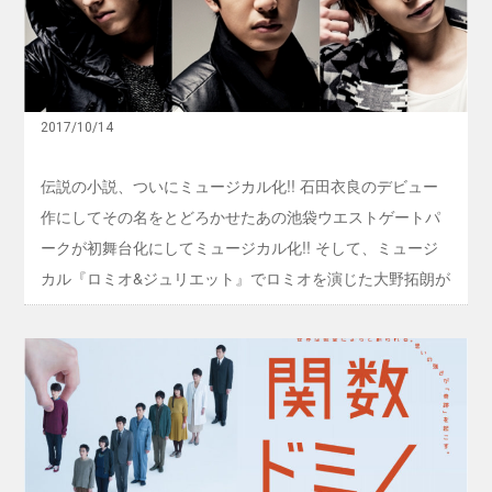
か
小
フ
ら抽選で製作発表にオーディエンスとして５０名様をご招
ら
説
ィ
1
、
待！ 残念ながら当選しなかった方には、非売品カンパニー
ス
2
つ
』
Tシャツをプレゼント致します。 劇中ナンバー披露もあ
月
い
！
公
に
り！ パワーアップして帰ってきた新演出版『メンフィス』
製
演
ミ
2017/10/14
作
チ
にご期待ください！ ◆応募方法＆詳細はこちら・・・
ュ
発
ケ
ー
表
http://hpot.jp/topics/memseisaku ◆制作発表概要 日時：11
ッ
伝説の小説、ついにミュージカル化!! 石田衣良のデビュー
ジ
会
ト
月2日(木 ...
カ
作にしてその名をとどろかせたあの池袋ウエストゲートパ
見
発
ル
に
売
ークが初舞台化にしてミュージカル化!! そして、ミュージ
化
抽
ス
！
選
カル『ロミオ&ジュリエット』でロミオを演じた大野拓朗が
タ
『
で
ー
池
初単独主演! 伝説の原作が、ワークショップを経て、聖地
5
ト
袋
0
『池袋』で新たな歴史を刻みます。 東京芸術劇場、ホリプ
！
ウ
名
瀬
エ
ロオンラインチケット、チケットプレイガイドにて、いよ
様
戸
ス
を
康
いよ10月14日（土）より東京公演の一般発売を開始いたし
ト
ご
史
ゲ
ます。 【一般発売】 10月14日(土)10:00～ 【注意事項】 ※
招
「
ー
待
期
お申込み後のキャンセル・変更はお受けできません。 【公
ト
！
待
パ