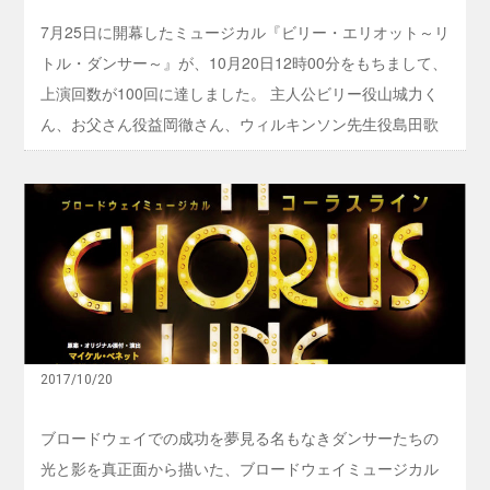
！
7月25日に開幕したミュージカル『ビリー・エリオット～リ
『
ビ
トル・ダンサー～』が、10月20日12時00分をもちまして、
リ
上演回数が100回に達しました。 主人公ビリー役山城力く
ー
・
ん、お父さん役益岡徹さん、ウィルキンソン先生役島田歌
エ
リ
穂さん、おばあちゃん役久野綾希子さん、トニー役中河内
オ
雅貴さん、オールダービリー役大貫勇輔さん、マイケル役
ッ
こ
ト
古賀瑠くん達出演者がスペシャルカーテンコールを行いま
れ
～
を
した。 100回公演記念のパネルをもって登場したキャスト
リ
観
ト
陣にお客様からの温かい拍手と大きな声援を頂きました。
ず
ル
し
お祝いにMBS「せやねん」より、司会のトミーズ雅さんが
・
て
ダ
かけつけ、壇上で山城くんに花束を贈呈しました。 雅さん
ミ
ン
ュ
は山城くんと熱いハグを交わし、「本当に感動しました、
サ
ー
2017/10/20
ー
生きてて本当に良かったなと思いました。まあ、死のうと
ジ
～
カ
』
思ったことはないんですけれども（笑）本当に生きてて良
ブロードウェイでの成功を夢見る名もなきダンサーたちの
ル
花
かったと思える舞台でした。ありがとう！」と感動 ...
は
光と影を真正面から描いた、ブロードウェイミュージカル
束
語
贈