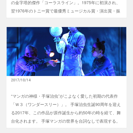
の金字塔的傑作「コーラスライン」。1975年に初演され、
れ
呈
な
に
翌1976年のトニー賞で最優秀ミュージカル賞・演出賞・振
い
ト
─
付賞・脚本賞・楽曲賞など計9部門を制覇。ピュリツァー賞
ミ
─
ー
演劇部門でも受賞を果たした。1985年、ハリウッドでミュ
永
ズ
手
久
ージカル映画化。初演版は約15年の大ロングランの末、
雅
塚
不
さ
治
1990年に閉幕した。2006年、初演版の演出・振付を踏襲し
滅
ん
虫
の
たリバイバル版が開幕し、トニー賞最優秀ミュージカルリ
が
の
傑
登
名
バイバル賞にノミネート（2008年閉幕）。同公演のキャス
作
壇
作
ブ
ティング模様を綴った2008年のドキュメンタリー映画「ブ
！
「
ロ
！
M
ロードウェイ♪ブロードウェイ コーラスラインにかける
ー
A
2017/10/14
ド
夢」も、大きな話題を集めた。 同リバイバル版の来日公演
N
ウ
G
ェ
は2009年、2011年に行われ、このたび、7年ぶりの来日公
“マンガの神様・手塚治虫”がこよなく愛した初期の代表作
A
イ
演が実現することが発表された。 ...
P
「Ｗ３（ワンダースリー）」。 手塚治虫生誕90周年を迎え
ミ
e
ュ
る2017年、この作品が原作誕生から約50年の時を経て、舞
r
ー
f
ジ
台化されます。 手塚マンガの世界を台詞なしで表現する。
o
カ
r
この誰もやったことのない表現に挑戦するのは、演出家・
ル