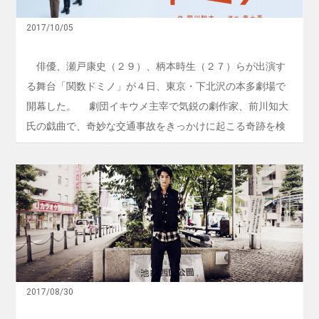
演概要】 原作：石田衣良(『池袋ウエストゲートパーク』文
と
ー
恐
春文庫刊) 脚本･作詞：柴 幸男 演出：杉原邦生 振付：北尾
ク
怖
2017/10/05
S
亘 出演：大野拓朗、矢部昌暉(DISH//)／塩田康平 海老澤
」
O
楽
N
健次 大音智海 尾関陸 加藤真央 小島ことり 笹岡征
俳優、瀬戸康史（２９）、柄本時生（２７）らが出演す
し
G
矢 ...
ん
る舞台「関数ドミノ」が４日、東京・下北沢の本多劇場で
&
で
D
開幕した。 劇団イキウメ主宰で気鋭の劇作家、前川知大
A
舞
N
氏の戯曲で、奇妙な交通事故をきっかけに起こる奇跡を検
台
C
『
証していく物語。 瀬戸は、柄本、小島藤子（２３）と事
E
関
』
故の目撃者を熱演。事故の仮説も立てる役で、「期待と、
数
東
「
ド
なんとも言えない恐怖が入り交じった心情。各劇場でお客
京
池
ミ
公
袋
さまがこの作品をどう受け取ってくださるのか、とても楽
ノ
演
ウ
』
しみです」と胸を躍らせた。鈴木裕樹（３４）、山田悠介
一
エ
開
般
ス
（３０）、池岡亮介（２４）も出演し、１５日まで上演。
幕
発
ト
公式ウェブサイト
売
ゲ
！
ー
！
ト
2017/08/30
パ