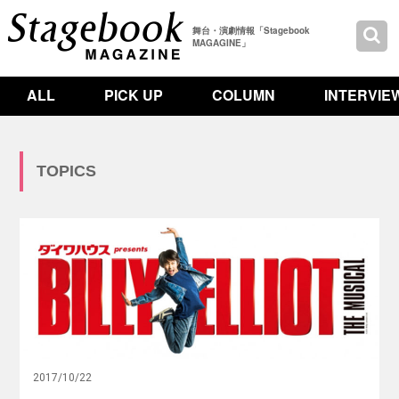
舞台・演劇情報「Stagebook
MAGAGINE」
ALL
PICK UP
COLUMN
INTERVIE
TOPICS
つ
い
に
1
0
0
回
記
念
達
2017/10/22
成