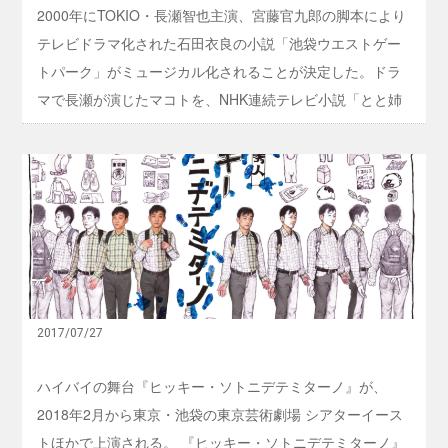
ー
2000年にTOKIO・長瀬智也主演、宮藤官九郎の脚本により
ク
」
テレビドラマ化された石田衣良の小説「池袋ウエストゲー
ミ
トパーク」がミュージカル化されることが決定した。ドラ
ュ
ー
マで長瀬が演じたマコトを、NHK連続テレビ小説「とと姉
ジ
カ
ちゃん」（2016）やテレビドラマ＆映画「猫忍」（2017）
ル
などの大野拓朗が演じる。 【写真】テレビドラマ版
化
『
！
「IWGP」のキャストたち 原作の「池袋ウエストゲートパ
ヒ
マ
ッ
ーク」は石田のデビュー作で、オール讀物推理小説新人賞
コ
キ
ト
を受賞。池袋西口公園（ウエストゲートパーク）に集う若
ー
役
・
者、チンピラ、警官、街の人々、悪の黒幕たちの人間模様
に
ソ
大
を描いたシリーズ連載小説。堤幸彦、金子文紀らが演出を
ト
野
ニ
手掛けたテレビドラマ版には、通称“キング”のカラーギャン
拓
デ
2017/07/27
朗
グを演じて注目を浴びた窪塚洋介をはじめ、加藤あい、山
テ
ミ
下智久、坂口憲二、妻夫木聡、高橋一生、佐藤隆太、阿部
ハイバイの舞台『ヒッキー・ソトニデテミターノ』が、
タ
サダヲ、小雪らが今やスターとなった面々が多く名を連 ...
ー
2018年2月から東京・池袋の東京芸術劇場 シアターイース
ノ
トほかで上演される。 『ヒッキー・ソトニデテミターノ』
』